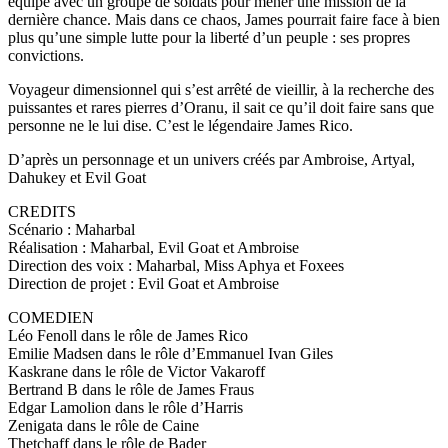
équipe avec un groupe de soldats pour mener une mission de la
dernière chance. Mais dans ce chaos, James pourrait faire face à bien
plus qu’une simple lutte pour la liberté d’un peuple : ses propres
convictions.
Voyageur dimensionnel qui s’est arrêté de vieillir, à la recherche des
puissantes et rares pierres d’Oranu, il sait ce qu’il doit faire sans que
personne ne le lui dise. C’est le légendaire James Rico.
D’après un personnage et un univers créés par Ambroise, Artyal,
Dahukey et Evil Goat
CREDITS
Scénario : Maharbal
Réalisation : Maharbal, Evil Goat et Ambroise
Direction des voix : Maharbal, Miss Aphya et Foxees
Direction de projet : Evil Goat et Ambroise
COMEDIEN
Léo Fenoll dans le rôle de James Rico
Emilie Madsen dans le rôle d’Emmanuel Ivan Giles
Kaskrane dans le rôle de Victor Vakaroff
Bertrand B dans le rôle de James Fraus
Edgar Lamolion dans le rôle d’Harris
Zenigata dans le rôle de Caine
Thetchaff dans le rôle de Bader